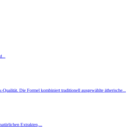
d...
alität. Die Formel kombiniert traditionell ausgewählte ätherische...
atürlichen Extrakten,...