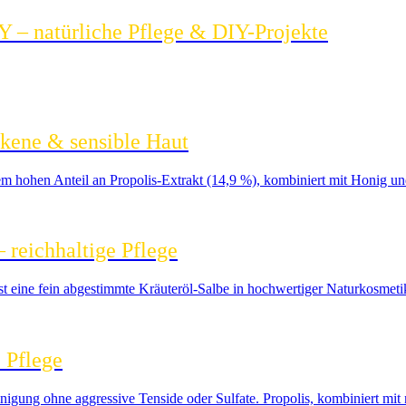
 – natürliche Pflege & DIY-Projekte
ckene & sensible Haut
inem hohen Anteil an Propolis-Extrakt (14,9 %), kombiniert mit Honig un
 reichhaltige Pflege
ine fein abgestimmte Kräuteröl-Salbe in hochwertiger Naturkosmetik-Qu
e Pflege
nigung ohne aggressive Tenside oder Sulfate. Propolis, kombiniert mit n