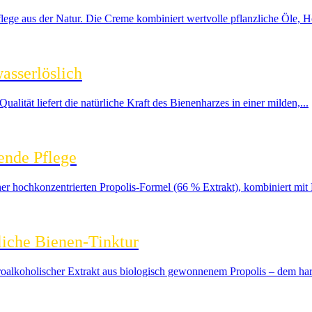
lege aus der Natur. Die Creme kombiniert wertvolle pflanzliche Öle, H
asserlöslich
alität liefert die natürliche Kraft des Bienenharzes in einer milden,...
ende Pflege
iner hochkonzentrierten Propolis-Formel (66 % Extrakt), kombiniert mi
liche Bienen‑Tinktur
droalkoholischer Extrakt aus biologisch gewonnenem Propolis – dem ha