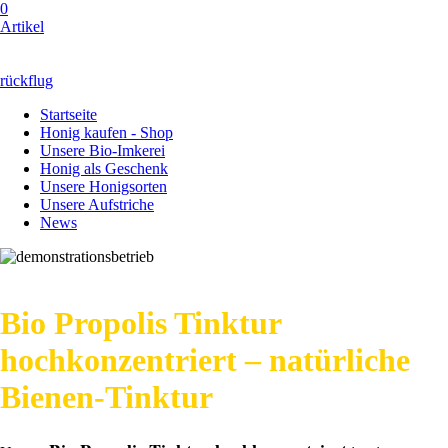
0
Artikel
rückflug
Startseite
Honig kaufen - Shop
Unsere Bio-Imkerei
Honig als Geschenk
Unsere Honigsorten
Unsere Aufstriche
News
Bio Propolis Tinktur
hochkonzentriert – natürliche
Bienen‑Tinktur